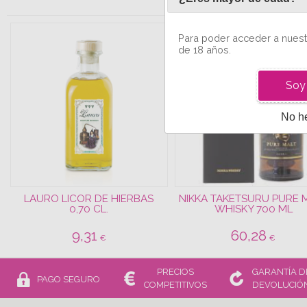
TAMBIEN T
NUEVO
Para poder acceder a nuest
de 18 años.
Soy
No h
LAURO LICOR DE HIERBAS
NIKKA TAKETSURU PURE 
0,70 CL.
WHISKY 700 ML
9,31
60,28
€
€
PRECIOS
GARANTÍA D
PAGO SEGURO
COMPETITIVOS
DEVOLUCIÓ