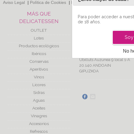
Aviso Legal
|
Política de Cookies
|
Política de Privacidad
|
Políticas
MÁS QUE
CONTACTO
Para poder acceder a nuest
DELICATESSEN
de 18 años.
Tel. 617 013 311 de 8:3
OUTLET
17h de lunes a vierne
Soy
Lotes
info@masquedelicatessen.
Productos ecológicos
No h
Ibéricos
Iruña de Promociones, s.l.
Ubilluts Auzunea 9 local 1-A
Conservas
20.140 ANDOAIN
Aperitivos
GIPUZKOA
Vinos
Licores
Sidras
Aguas
Aceites
Vinagres
Accesorios
Refrescos