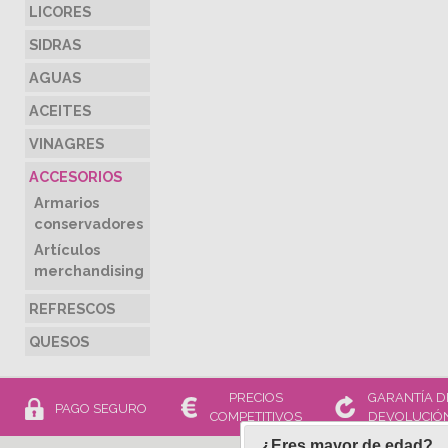
LICORES
SIDRAS
AGUAS
ACEITES
VINAGRES
ACCESORIOS
Armarios
conservadores
Artículos
merchandising
REFRESCOS
QUESOS
PRECIOS
GARANTÍA D
PAGO SEGURO
COMPETITIVOS
DEVOLUCIÓ
¿Eres mayor de edad?